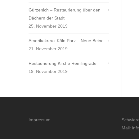
Gürzenich – Restaurierung über den
Dächern der Stadt
25. November 2019
Amerikakreuz Köln Porz – Neue Beine
21. November 2019
Restaurierung Kirche Remlingrade
19. November 2019
Impressum
Schwier
Mail: in