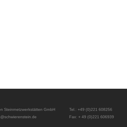
en Steinmetzwerkstätten GmbH
Tel.: +49 (0)221 608256
fo@schwierenstein.de
Fax: + 49 (0)221 606939